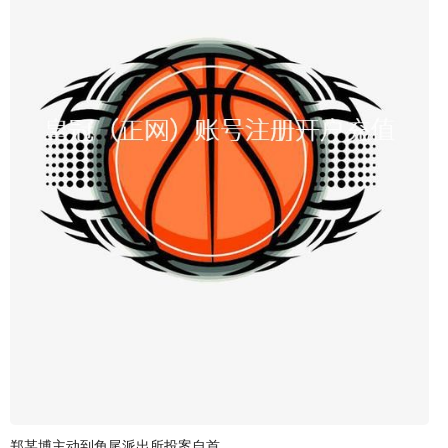
郑某博主动到角尾派出所投案自首。