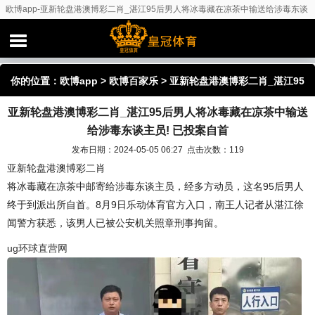
欧博app-亚新轮盘港澳博彩二肖_湛江95后男人将冰毒藏在凉茶中输送给涉毒东谈
主员! 已投案自首
你的位置：
欧博app
>
欧博百家乐
> 亚新轮盘港澳博彩二肖_湛江95
亚新轮盘港澳博彩二肖_湛江95后男人将冰毒藏在凉茶中输送
后男人将冰毒藏在凉茶中输送给涉毒东谈主员! 已投案自首
给涉毒东谈主员! 已投案自首
发布日期：2024-05-05 06:27 点击次数：119
亚新轮盘港澳博彩二肖
将冰毒藏在凉茶中邮寄给涉毒东谈主员，经多方动员，这名95后男人
终于到派出所自首。8月9日乐动体育官方入口，南王人记者从湛江徐
闻警方获悉，该男人已被公安机关照章刑事拘留。
ug环球直营网