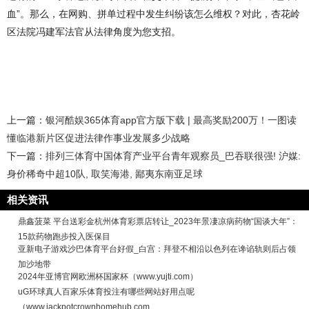
血”。那么，在网购、拼单过程中发生纠纷该怎么维权？对此，杏花岭
区法院冯建军法官从法律角度为您支招。
上一篇：
银河酷娱365体育app官方版下载 | 最高奖励200万！一图读
懂临港新片区促进法律作事业发展多少战略
下一篇：
排列三体育中国体育产业平台青年观察员_巴吞联很强! 沪媒:
身价稀奇中超10队, 取笑海港, 鄙夷东南亚足球
相关资讯
鼎鑫菠菜 平台送彩金杭州体育彩票店转让_2023年景凄凉病药物“国谈大年”：
15款药物跑步投入医保目
亚新电子游戏沙巴体育平台好假_白宫：拜登不相沿以色列在谗谄轨则后占领
加沙地带
2024年亚博官网欧洲杯国家杯（www.yujti.com）
uG环球真人百家乐体育投注有哪些网站好用点呢
（www.jackpotcrownhomehub.com