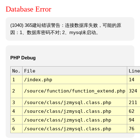
Database Error
(1040) 365建站错误警告：连接数据库失败，可能的原
因：1、数据库密码不对; 2、mysql未启动。
PHP Debug
No.
File
Line
1
/index.php
14
2
/source/function/function_extend.php
324
3
/source/class/jzmysql.class.php
211
4
/source/class/jzmysql.class.php
62
5
/source/class/jzmysql.class.php
94
6
/source/class/jzmysql.class.php
76