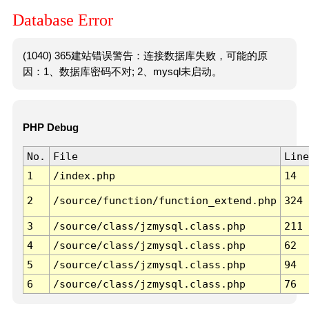
Database Error
(1040) 365建站错误警告：连接数据库失败，可能的原
因：1、数据库密码不对; 2、mysql未启动。
PHP Debug
No.
File
Line
1
/index.php
14
2
/source/function/function_extend.php
324
3
/source/class/jzmysql.class.php
211
4
/source/class/jzmysql.class.php
62
5
/source/class/jzmysql.class.php
94
6
/source/class/jzmysql.class.php
76