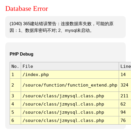
Database Error
(1040) 365建站错误警告：连接数据库失败，可能的原
因：1、数据库密码不对; 2、mysql未启动。
PHP Debug
No.
File
Line
1
/index.php
14
2
/source/function/function_extend.php
324
3
/source/class/jzmysql.class.php
211
4
/source/class/jzmysql.class.php
62
5
/source/class/jzmysql.class.php
94
6
/source/class/jzmysql.class.php
76