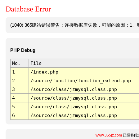
Database Error
(1040) 365建站错误警告：连接数据库失败，可能的原因：1、数
PHP Debug
No.
File
1
/index.php
2
/source/function/function_extend.php
3
/source/class/jzmysql.class.php
4
/source/class/jzmysql.class.php
5
/source/class/jzmysql.class.php
6
/source/class/jzmysql.class.php
www.365jz.com
已经将此