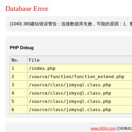
Database Error
(1040) 365建站错误警告：连接数据库失败，可能的原因：1、数
PHP Debug
No.
File
1
/index.php
2
/source/function/function_extend.php
3
/source/class/jzmysql.class.php
4
/source/class/jzmysql.class.php
5
/source/class/jzmysql.class.php
6
/source/class/jzmysql.class.php
www.365jz.com
已经将此