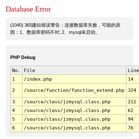
Database Error
(1040) 365建站错误警告：连接数据库失败，可能的原
因：1、数据库密码不对; 2、mysql未启动。
PHP Debug
No.
File
Line
1
/index.php
14
2
/source/function/function_extend.php
324
3
/source/class/jzmysql.class.php
211
4
/source/class/jzmysql.class.php
62
5
/source/class/jzmysql.class.php
94
6
/source/class/jzmysql.class.php
76