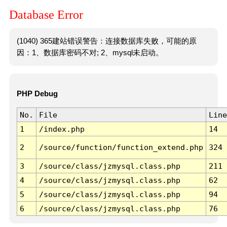
Database Error
(1040) 365建站错误警告：连接数据库失败，可能的原
因：1、数据库密码不对; 2、mysql未启动。
PHP Debug
No.
File
Line
1
/index.php
14
2
/source/function/function_extend.php
324
3
/source/class/jzmysql.class.php
211
4
/source/class/jzmysql.class.php
62
5
/source/class/jzmysql.class.php
94
6
/source/class/jzmysql.class.php
76