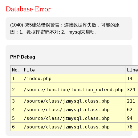
Database Error
(1040) 365建站错误警告：连接数据库失败，可能的原
因：1、数据库密码不对; 2、mysql未启动。
PHP Debug
No.
File
Line
1
/index.php
14
2
/source/function/function_extend.php
324
3
/source/class/jzmysql.class.php
211
4
/source/class/jzmysql.class.php
62
5
/source/class/jzmysql.class.php
94
6
/source/class/jzmysql.class.php
76