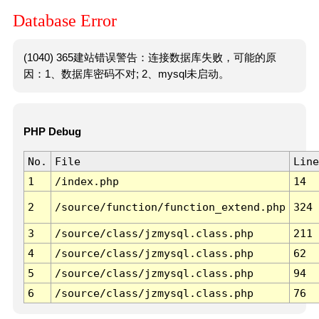
Database Error
(1040) 365建站错误警告：连接数据库失败，可能的原
因：1、数据库密码不对; 2、mysql未启动。
PHP Debug
No.
File
Line
1
/index.php
14
2
/source/function/function_extend.php
324
3
/source/class/jzmysql.class.php
211
4
/source/class/jzmysql.class.php
62
5
/source/class/jzmysql.class.php
94
6
/source/class/jzmysql.class.php
76