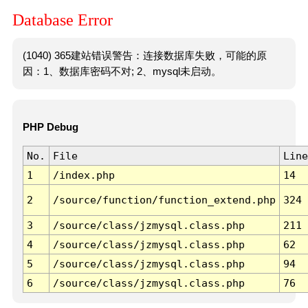
Database Error
(1040) 365建站错误警告：连接数据库失败，可能的原
因：1、数据库密码不对; 2、mysql未启动。
PHP Debug
No.
File
Line
1
/index.php
14
2
/source/function/function_extend.php
324
3
/source/class/jzmysql.class.php
211
4
/source/class/jzmysql.class.php
62
5
/source/class/jzmysql.class.php
94
6
/source/class/jzmysql.class.php
76