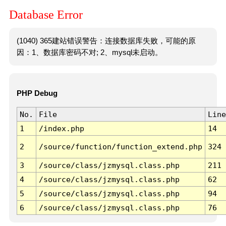
Database Error
(1040) 365建站错误警告：连接数据库失败，可能的原
因：1、数据库密码不对; 2、mysql未启动。
PHP Debug
No.
File
Line
1
/index.php
14
2
/source/function/function_extend.php
324
3
/source/class/jzmysql.class.php
211
4
/source/class/jzmysql.class.php
62
5
/source/class/jzmysql.class.php
94
6
/source/class/jzmysql.class.php
76