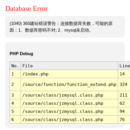
Database Error
(1040) 365建站错误警告：连接数据库失败，可能的原
因：1、数据库密码不对; 2、mysql未启动。
PHP Debug
No.
File
Line
1
/index.php
14
2
/source/function/function_extend.php
324
3
/source/class/jzmysql.class.php
211
4
/source/class/jzmysql.class.php
62
5
/source/class/jzmysql.class.php
94
6
/source/class/jzmysql.class.php
76